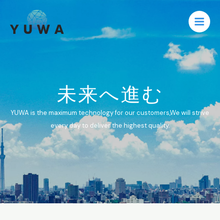
未来へ進む
YUWA is the maximum technology for our customers,
We will strive
every day to deliver the highest quality.